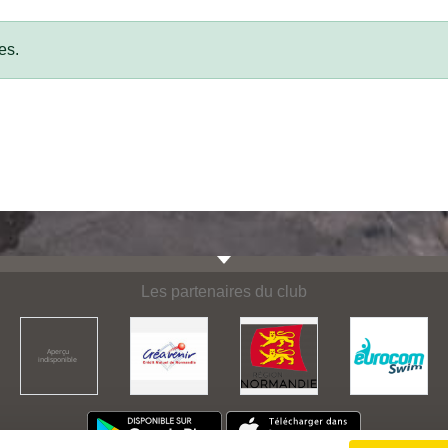
es.
Les partenaires du club