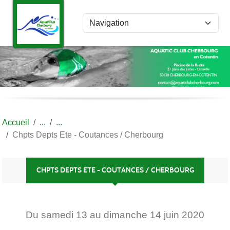
Panneau de gestion des cookies
Accueil
Chpts Depts Ete - Coutances / Cherbourg
CHPTS DEPTS ETE - COUTANCES / CHERBOURG
Du
samedi
13
au
dimanche
14
juin
2020