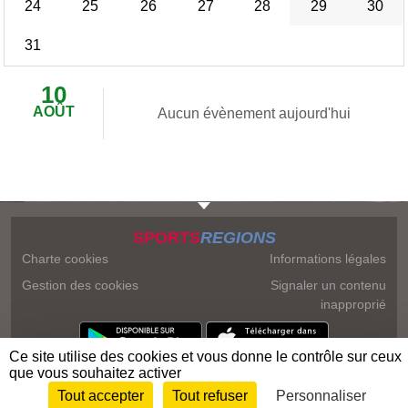
24
25
26
27
28
29
30
31
10
AOÛT
Aucun évènement aujourd'hui
SPORTS
REGIONS
Charte cookies
Informations légales
Gestion des cookies
Signaler un contenu
inapproprié
Ce site utilise des cookies et vous donne le contrôle sur ceux
que vous souhaitez activer
Tout accepter
Tout refuser
Personnaliser
Envie de participer ?
Connexion