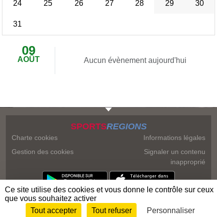
24
25
26
27
28
29
30
31
09
AOÛT
Aucun évènement aujourd'hui
SPORTS
REGIONS
Charte cookies
Informations légales
Gestion des cookies
Signaler un contenu
inapproprié
Ce site utilise des cookies et vous donne le contrôle sur ceux
que vous souhaitez activer
Tout accepter
Tout refuser
Personnaliser
Envie de participer ?
Connexion